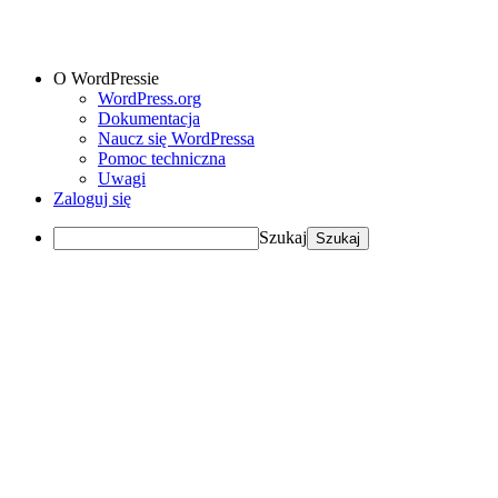
O WordPressie
WordPress.org
Dokumentacja
Naucz się WordPressa
Pomoc techniczna
Uwagi
Zaloguj się
Szukaj
Przewiń do zawartości
Stowarzyszenie Jaworzno Moje Miasto
Aktualności
O Stowarzyszeniu
Statut
Kontakt
RODO
Aktualności