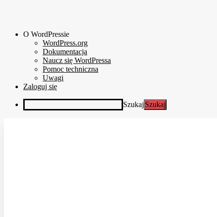
O WordPressie
WordPress.org
Dokumentacja
Naucz się WordPressa
Pomoc techniczna
Uwagi
Zaloguj się
Szukaj
Przewiń do zawartości
AKTUALNOŚC
O
STOWARZYSZ